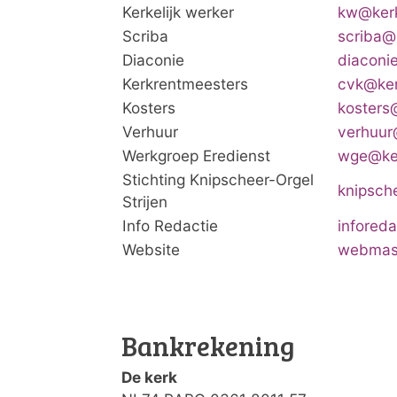
Kerkelijk werker
kw@kerk
Scriba
scriba@
Diaconie
diaconi
Kerkrentmeesters
cvk@ker
Kosters
kosters
Verhuur
verhuur
Werkgroep Eredienst
wge@ker
Stichting Knipscheer-Orgel
knipsch
Strijen
Info Redactie
infored
Website
webmast
Bankrekening
De kerk