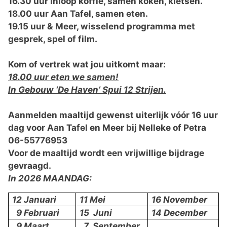
16.30 uur Inloop koffie, samen koken, kletsen.
18.00 uur Aan Tafel, samen eten.
19.15 uur & Meer,
wisselend programma met
gesprek, spel of film.
Kom of vertrek wat jou uitkomt maar:
18.00 uur eten we samen!
In Gebouw ‘De Haven’ Spui 12 Strijen.
Aanmelden maaltijd gewenst uiterlijk vóór 16 uur
dag voor Aan Tafel en Meer bij Nelleke of Petra
06-55776953
Voor de maaltijd wordt een vrijwillige bijdrage
gevraagd.
In 2026 MAANDAG:
12 Januari
11 Mei
16 November
9 Februari
15 Juni
14 December
9 Maart
7 September