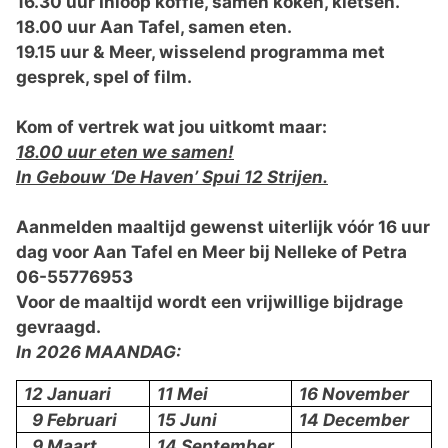
16.30 uur Inloop koffie, samen koken, kletsen.
18.00 uur Aan Tafel, samen eten.
19.15 uur & Meer,
wisselend programma met
gesprek, spel of film.
Kom of vertrek wat jou uitkomt maar:
18.00 uur eten we samen!
In Gebouw ‘De Haven’ Spui 12 Strijen.
Aanmelden maaltijd gewenst uiterlijk vóór 16 uur
dag voor Aan Tafel en Meer bij Nelleke of Petra
06-55776953
Voor de maaltijd wordt een vrijwillige bijdrage
gevraagd.
In 2026 MAANDAG:
12 Januari
11 Mei
16 November
9 Februari
15 Juni
14 December
9 Maart
14 September