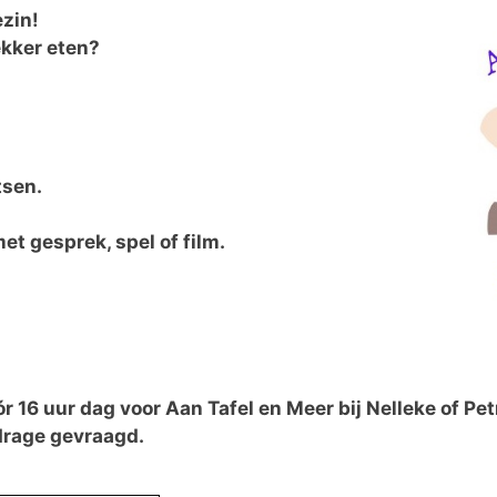
ezin!
ekker eten?
tsen.
 gesprek, spel of film.
r 16 uur dag voor Aan Tafel en Meer bij Nelleke of P
ijdrage gevraagd.